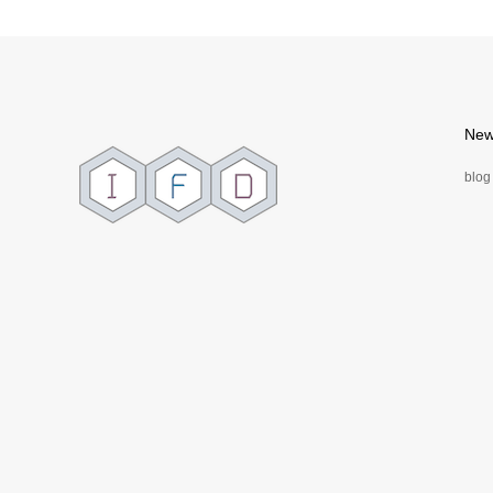
New
blog